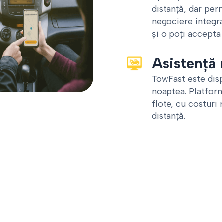
distanță, dar per
negociere integra
și o poți accepta
Asistență 
TowFast este disp
noaptea. Platfor
flote, cu costuri
distanță.