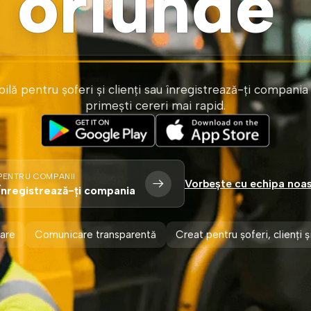
oriunde
ilă pentru șoferi și clienți sau înregistrează-ți compani
primești cereri mai rapid.
PENTRU COMPANII
Vorbește cu echipa noas
Înregistrează-ți compania
tare
Comunicare transparentă
Creat pentru șoferi, clienți 