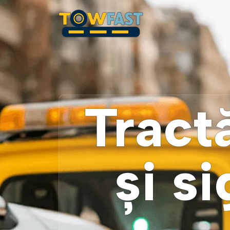
Tract
și s