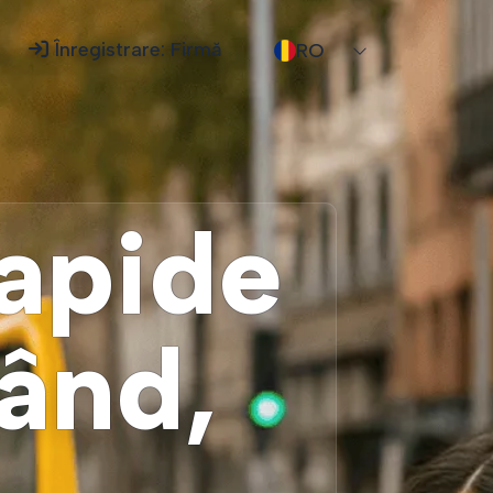
Înregistrare: Firmă
RO
rapide
când,