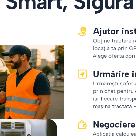
 Smart, Sigură
Ajutor ins
Obține tractare 
locația ta prin GP
Alege oferta dori
Urmărire î
Urmărești șoferul
prin chat pentru de
iar fiecare trans
mașina tractată –
Negociere 
Aplicația calcule