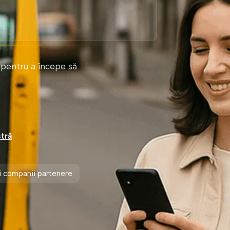
a pentru a începe să
tră
și companii partenere