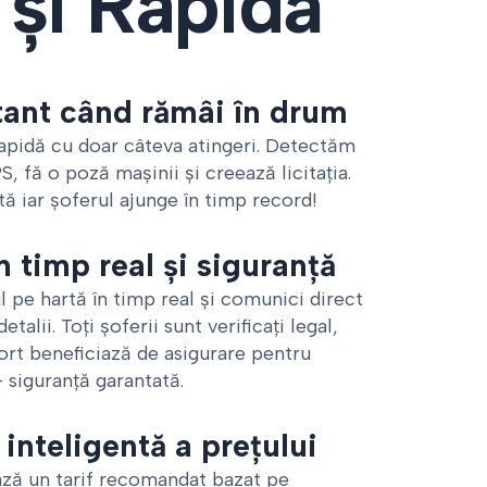
 și Rapidă
tant când rămâi în drum
rapidă cu doar câteva atingeri. Detectăm
S, fă o poză mașinii și creează licitația.
tă iar șoferul ajunge în timp record!
n timp real și siguranță
 pe hartă în timp real și comunici direct
talii. Toți șoferii sunt verificați legal,
port beneficiază de asigurare pentru
 siguranță garantată.
inteligentă a prețului
ază un tarif recomandat bazat pe