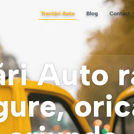
Tractări Auto
Blog
Contact
ări Auto 
igure, ori