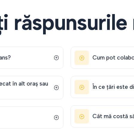
i răspunsurile
ans?
Cum pot colabo
ecat în alt oraș sau
În ce țări este 
Cât mă costă să